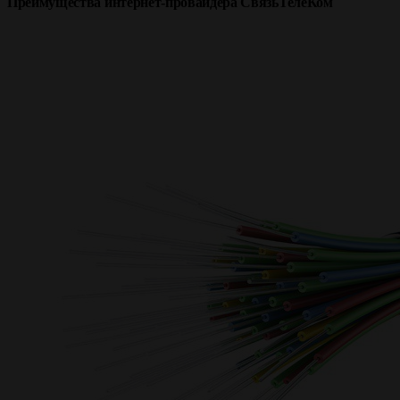
Преимущества интернет‑провайдера СвязьТелеКом