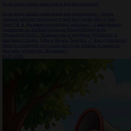
Рады представить наше новое веб-приложение!
Рады представить наше новое веб-приложение - теперь
личный кабинет всегда под рукой без Google Play и App
Store! 🚀 📱 На каких платформах работает? - Смартфоны и
планшеты: на Android (включая Huawei/Honor) и на
iPhone/iPad (iOS). - Компьютеры и ноутбуки (Windows): в
браузерах Chrome, Edge и Яндекс Браузер. 🔗 Как установить?
Просто перейдите по ссылке app.svyaz-telekom.ru прямо из
браузера устройства. На экране...
01.07.2026