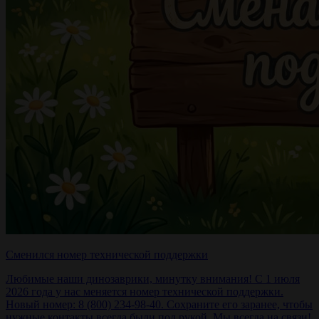
Сменился номер технической поддержки
Любимые наши динозаврики, минутку внимания! С 1 июля
2026 года у нас меняется номер технической поддержки.
Новый номер: 8 (800) 234-98-40. Сохраните его заранее, чтобы
нужные контакты всегда были под рукой. Мы всегда на связи!